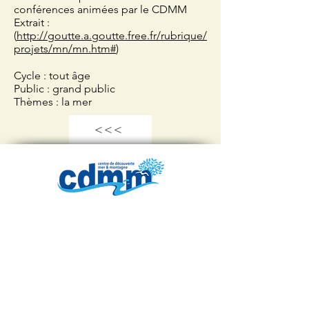
conférences animées par le CDMM
Extrait :
(
http://goutte.a.goutte.free.fr/rubrique/
projets/mn/mn.htm#
)
Cycle : tout âge
Public : grand public
Thèmes : la mer
<<<
Centre de Découverte
Mer & Montagne
Base de l'Aigle Nautique
50 bd, Franck Pilatte
06300 NICE - France