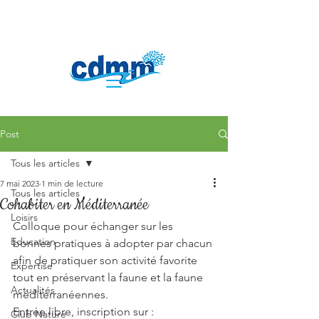
Post
Tous les articles
7 mai 2023
1 min de lecture
Tous les articles
Cohabiter en Méditerranée
Loisirs
Colloque pour échanger sur les 
Education
bonnes pratiques à adopter par chacun 
afin de pratiquer son activité favorite 
Expertise
tout en préservant la faune et la faune 
Actualités
méditerranéennes.
Entrée libre, inscription sur : 
Club Nature