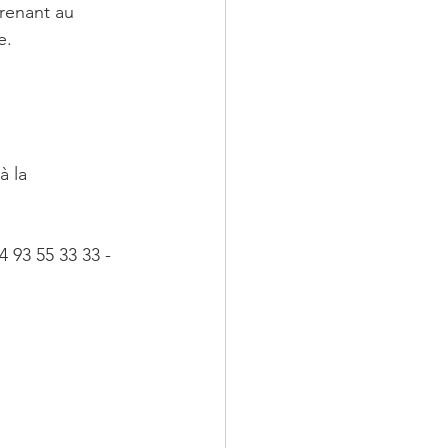
renant au 
e.
à la 
93 55 33 33 - 