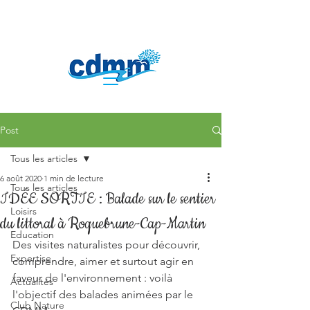
Post
Tous les articles
6 août 2020
1 min de lecture
Tous les articles
IDÉE SORTIE : Balade sur le sentier
Loisirs
du littoral à Roquebrune-Cap-Martin
Education
Des visites naturalistes pour découvrir, 
Expertise
comprendre, aimer et surtout agir en 
faveur de l'environnement : voilà 
Actualités
l'objectif des balades animées par le 
Club Nature