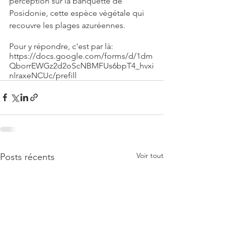
perception sur la banquette de 
Posidonie, cette espèce végétale qui 
recouvre les plages azuréennes. 
Pour y répondre, c'est par là: 
https://docs.google.com/forms/d/1dm
QborrEWGz2d2oScNBMFUs6bpT4_hvxi
nlraxeNCUc/prefill
Voir tout
Posts récents