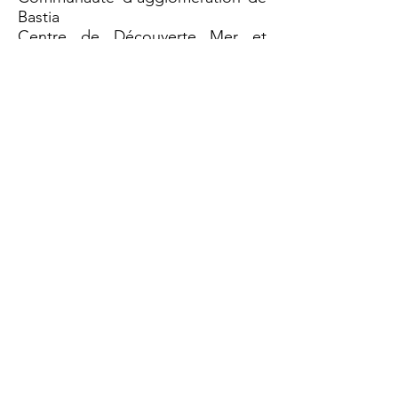
Bastia
Centre de Découverte Mer et
Montagne
Projet cofinancé par le Programme
de coopération transfrontalière
Italie-France Maritime
2021-2027
Pour en savoir plus sur le projet
C'est par là
<<<